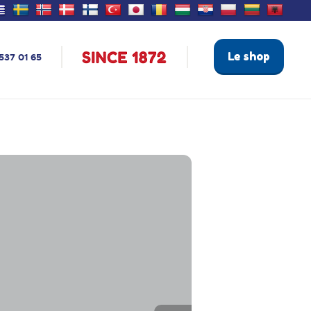
Le shop
537 01 65