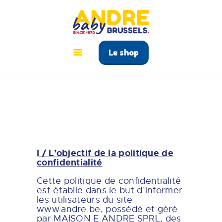
ANDRÉ BABY BRUSSELS
Le tout pour bébé à Bruxelles
Le shop
ACCUEIL
PRODUITS
GUIDE BÉBÉ
CONTACT
I / L’objectif de la politique de
confidentialité
Cette politique de confidentialité
est établie dans le but d’informer
les utilisateurs du site
www.andre.be, possédé et géré
par MAISON E.ANDRE SPRL, des