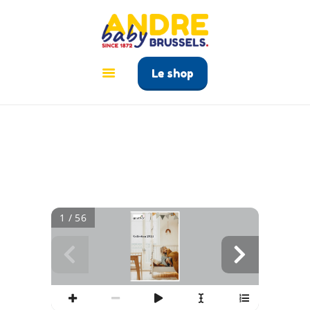
ANDRÉ BABY BRUSSELS
Le tout pour bébé à Bruxelles
Le shop
ACCUEIL
PRODUITS
GUIDE BÉBÉ
CONTACT
1 / 56
Collection 2021