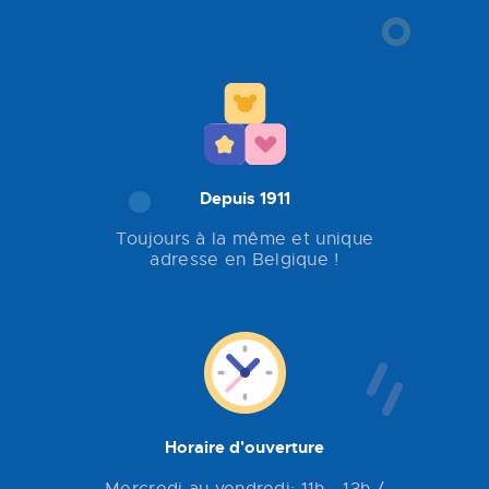
Depuis 1911
Toujours à la même et unique
adresse en Belgique !
Horaire d'ouverture
Mercredi au vendredi: 11h - 13h /