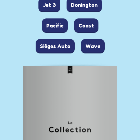
Jet 3
Donington
Pacific
Coast
Sièges Auto
Wave