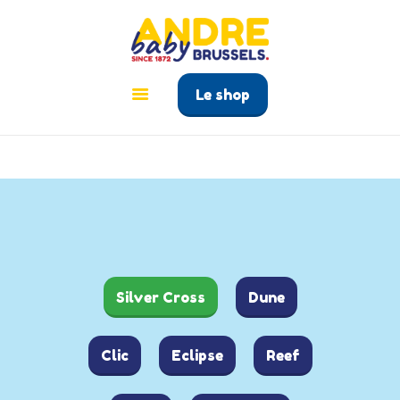
ANDRÉ BABY BRUSSELS
Le tout pour bébé à Bruxelles
Le shop
ACCUEIL
PRODUITS
GUIDE BÉBÉ
CONTACT
Silver Cross
Dune
Clic
Eclipse
Reef