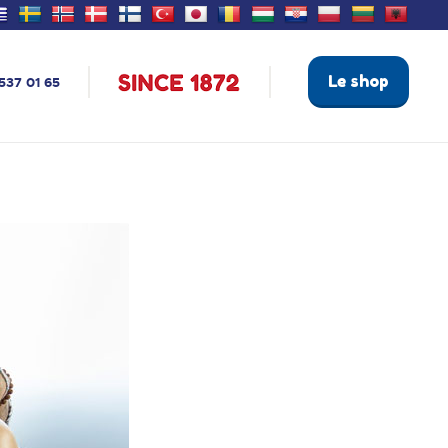
Le shop
537 01 65