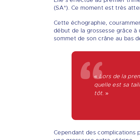
Elle s’effectue au premier tri
(SA*). Ce moment est très atte
Cette échographie, couramment
début de la grossesse grâce à u
sommet de son crâne au bas des
«
Lors de la pre
quelle est sa tai
tôt.
»
Cependant des complications 