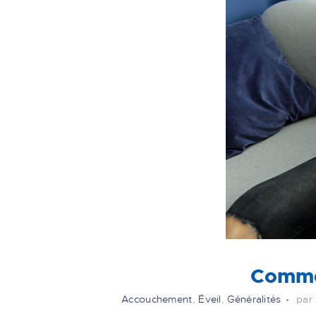
Commen
Accouchement
,
Éveil
,
Généralités
par