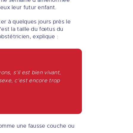
izième semaine d’aménorrhée
eux leur futur enfant.
r à quelques jours près le
est la taille du fœtus du
stétricien, explique :
s, s’il est bien vivant,
 sexe, c’est encore trop
 comme une fausse couche ou