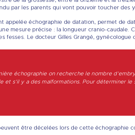
mestre de la grossesse, entre la onzième et la tre
ndu par les parents qui vont pouvoir toucher des y
 appelée échographie de datation, permet de date
ne mesure précise : la longueur cranio-caudale. C’
 fesses. Le docteur Gilles Grangé, gynécologue ob
mière échographie on recherche le nombre d’embryon
lle et s’il y a des malformations. Pour déterminer le
peuvent être décelées lors de cette échographie