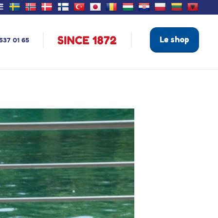
Le shop
537 01 65