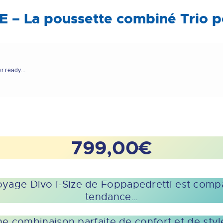
E – La poussette combiné Trio 
r ready...
799,00€
age Divo i-Size de Foppapedretti est compac
tendance…
ne combinaison parfaite de confort et de style