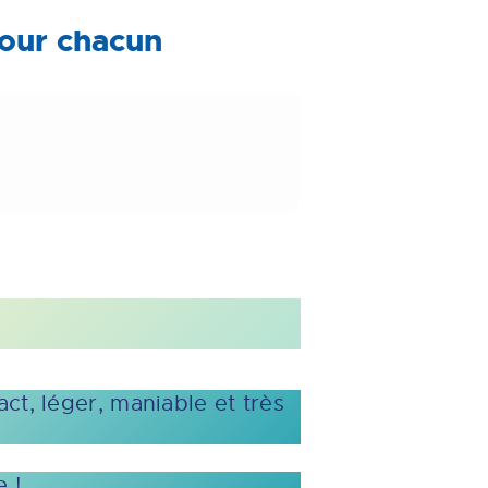
pour chacun
t, léger, maniable et très
 !