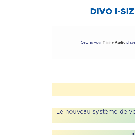
DIVO I-SIZ
Getting your
Trinity Audio
playe
Le nouveau système de voy
u