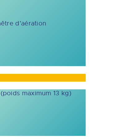
nêtre d’aération
r (poids maximum 13 kg)