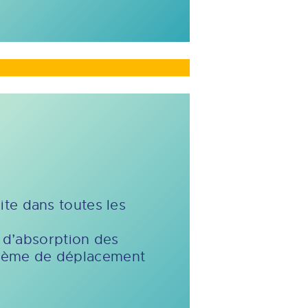
uite dans toutes les
é d’absorption des
système de déplacement