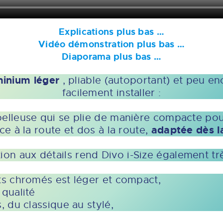
Explications plus bas …
Vidéo démonstration plus bas …
Diaporama plus bas …
minium léger
, pliable (autoportant) et peu e
facilement installer :
moelleuse qui se plie de manière compacte po
adaptée dès l
ce à la route et dos à la route,
tion aux détails rend Divo i-Size également t
rts chromés est léger et compact,
 qualité
, du classique au stylé,