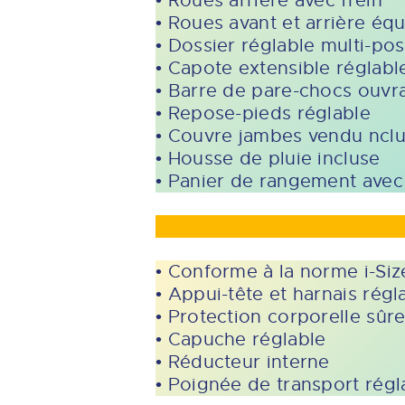
• Roues arrière avec frein
• Roues avant et arrière éq
• Dossier réglable multi-pos
• Capote extensible réglabl
• Barre de pare-chocs ouvran
• Repose-pieds réglable
• Couvre jambes vendu ncl
• Housse de pluie incluse
• Panier de rangement avec 
• Conforme à la norme i-Si
• Appui-tête et harnais rég
• Protection corporelle sûre
• Capuche réglable
• Réducteur interne
• Poignée de transport régl