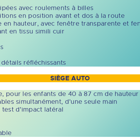
uipées avec roulements à billes
itions en position avant et dos à la route
e en hauteur, avec fenêtre transparente et fe
t en tissu simili cuir
us
détails réfléchissants
SIÈGE AUTO
ze, pour les enfants de 40 à 87 cm de hauteu
lables simultanément, d’une seule main
 test d’impact latéral
able