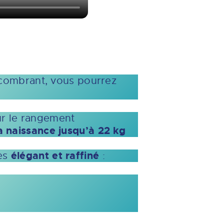
ncombrant, vous pourrez
ur le rangement
a naissance jusqu’à 22 kg
élégant et raffiné
rès
: