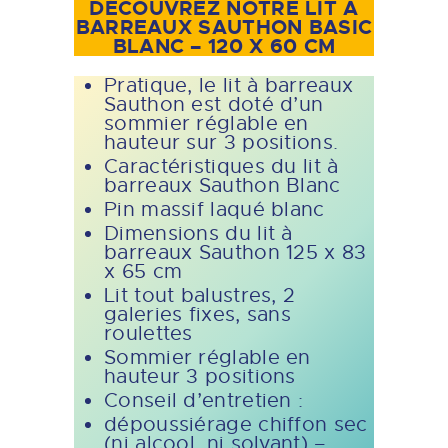
DÉCOUVREZ NOTRE LIT À
BARREAUX SAUTHON BASIC
BLANC – 120 X 60 CM
Pratique, le lit à barreaux
Sauthon est doté d’un
sommier réglable en
hauteur sur 3 positions.
Caractéristiques du lit à
barreaux Sauthon Blanc
Pin massif laqué blanc
Dimensions du lit à
barreaux Sauthon 125 x 83
x 65 cm
Lit tout balustres, 2
galeries fixes, sans
roulettes
Sommier réglable en
hauteur 3 positions
Conseil d’entretien :
dépoussiérage chiffon sec
(ni alcool, ni solvant) –