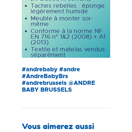
Taches rebelles : éponge
légèrement humide
Meuble à monter soi-
même
Conforme à la norme NF
EN 716 n° 1&2 (2008) + A1
(2013)
Textile et matelas vendus
séparément
#andrebaby #andre
#AndreBabyBrs
#andrebrussels @ANDRE
BABY BRUSSELS
Vous aimerez aussi