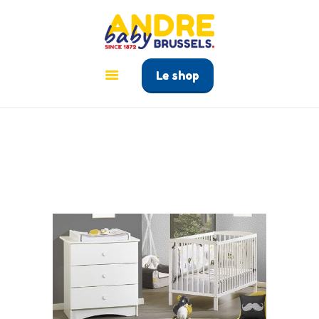
ANDRÉ BABY BRUSSELS
Le tout pour bébé à Bruxelles
Le shop
ACCUEIL
PRODUITS
GUIDE BÉBÉ
CONTACT