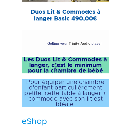
Duos Lit & Commodes à
langer Basic 490,00€
Getting your
Trinity Audio
player
Les Duos Lit & Commodes à
langer, c’est le minimum
ready...
pour la chambre de bébé
Pour équiper une chambre
d’enfant particulièrement
petite, cette table à langer +
commode avec son lit est
idéale.
eShop