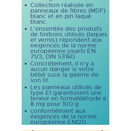
Collection réalisée en
panneaux de fibres (MDF)
blanc et en pin laqué
blanc.
L’ensemble des produits
de finitions utilisés (laques
et vernis) répondent aux
exigences de la norme
européenne jouets EN
71/3, DIN 53160.
Concrètement, il n’y a
aucun danger si votre
bébé suce la galerie de
son lit.
Les panneaux utilisés de
type E1 garantissent une
teneur en formaldéhyde ≤
8 mg pour 100 g
conformément aux
éxigences de la norme
européenne EN120.