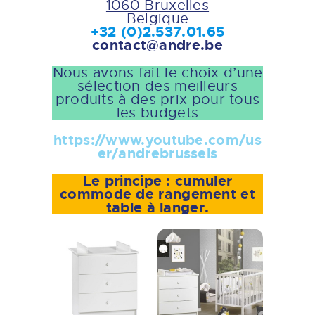
1060 Bruxelles
Belgique
+32 (0)2.537.01.65
contact@andre.be
Nous avons fait le choix d’une
sélection des meilleurs
produits à des prix pour tous
les budgets
https://www.youtube.com/us
er/andrebrussels
Le principe : cumuler
commode de rangement et
table à langer.