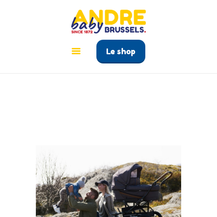
ANDRÉ BABY BRUSSELS
Le tout pour bébé à Bruxelles
Le shop
ACCUEIL
PRODUITS
GUIDE BÉBÉ
CONTACT