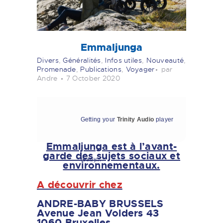
Emmaljunga
Divers
,
Généralités
,
Infos utiles
,
Nouveauté
,
Promenade
,
Publications
,
Voyager
par
Andre
7 October 2020
Getting your
Trinity Audio
player
Emmaljunga est à l’avant-
garde des sujets sociaux et
ready...
environnementaux.
A découvrir chez
ANDRE-BABY BRUSSELS
Avenue Jean Volders 43
1060 Bruxelles