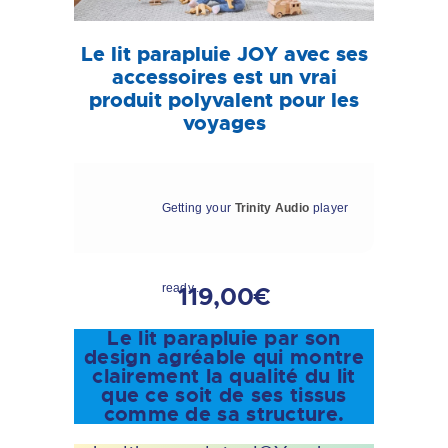
Le lit parapluie JOY avec ses
accessoires est un vrai
produit polyvalent pour les
voyages
Getting your
Trinity Audio
player
ready...
119,00€
Le lit parapluie par son
design agréable qui montre
clairement la qualité du lit
que ce soit de ses tissus
comme de sa structure.