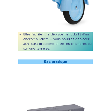
Elles facilitent le déplacement du lit d’un
endroit à l’autre – vous pourrez déplacer
JOY sans problème entre les chambres ou
sur une terrasse.
Sac pratique