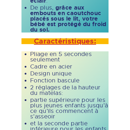
éclair
.
grâce aux
De plus,
embouts en caoutchouc
placés sous le lit, votre
bébé est protégé du froid
du sol.
Caractéristiques:
Pliage en 5 secondes
seulement
Cadre en acier
Design unique
Fonction bascule
2 réglages de la hauteur
du matelas:
partie supérieure pour les
plus jeunes enfants jusqu’à
ce qu’ils commencent à
s’asseoir
et la seconde partie
inférieure pour les enfants