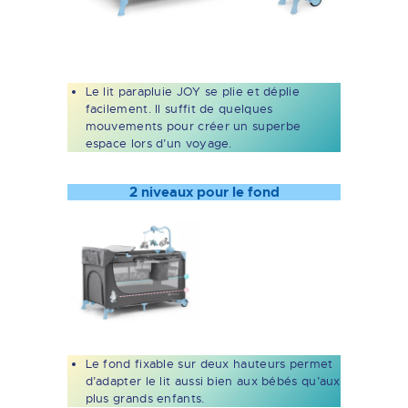
Le lit parapluie JOY se plie et déplie
facilement. Il suffit de quelques
mouvements pour créer un superbe
espace lors d’un voyage.
2 niveaux pour le fond
Le fond fixable sur deux hauteurs permet
d’adapter le lit aussi bien aux bébés qu’aux
plus grands enfants.