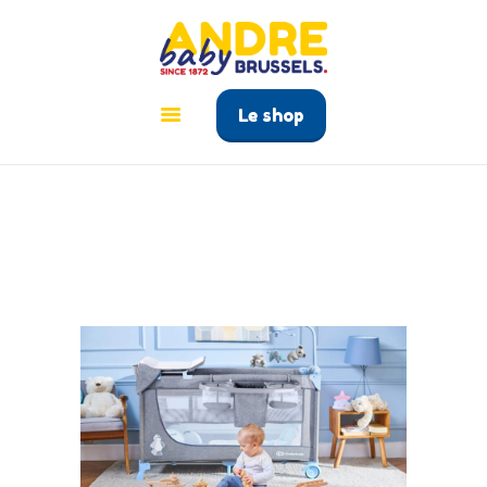
ANDRÉ BABY BRUSSELS
Le tout pour bébé à Bruxelles
Le shop
ACCUEIL
PRODUITS
GUIDE BÉBÉ
CONTACT