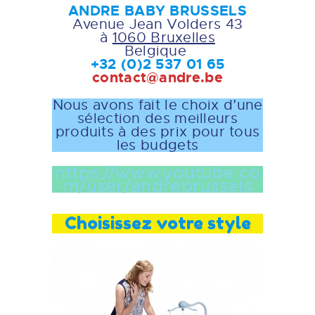
ANDRE BABY BRUSSELS
Avenue Jean Volders 43
à
1060 Bruxelles
Belgique
+32 (0)2 537 01 65
contact@andre.be
Nous avons fait le choix d’une
sélection des meilleurs
produits à des prix pour tous
les budgets
https://www.youtube.co
m/user/andrebrussels
Choisissez votre style