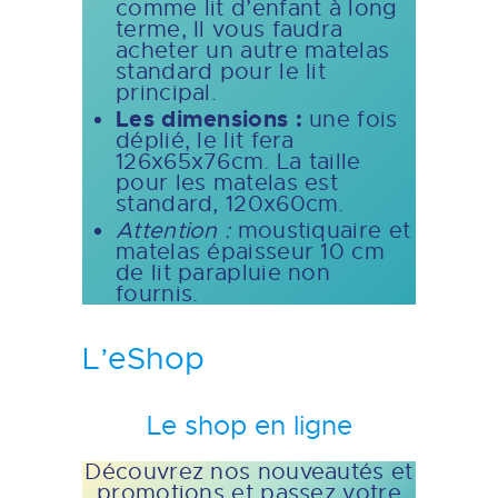
comme lit d’enfant à long
terme, Il vous faudra
acheter un autre matelas
standard pour le lit
principal.
Les dimensions :
une fois
déplié, le lit fera
126x65x76cm. La taille
pour les matelas est
standard, 120x60cm.
Attention :
moustiquaire et
matelas épaisseur 10 cm
de lit parapluie non
fournis.
L’eShop
Le shop en ligne
Découvrez nos nouveautés et
promotions et passez votre