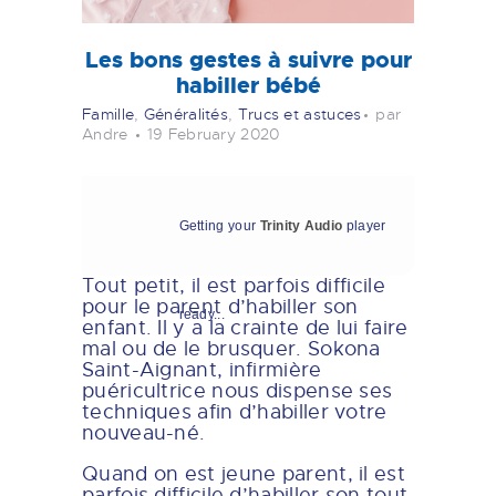
Les bons gestes à suivre pour
habiller bébé
Famille
,
Généralités
,
Trucs et astuces
par
Andre
19 February 2020
Getting your
Trinity Audio
player
Tout petit, il est parfois difficile
pour le parent d’habiller son
ready...
enfant. Il y a la crainte de lui faire
mal ou de le brusquer. Sokona
Saint-Aignant, infirmière
puéricultrice nous dispense ses
techniques afin d’habiller votre
nouveau-né.
Quand on est jeune parent, il est
parfois difficile d’habiller son tout