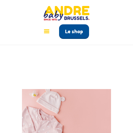
ANDRÉ BABY BRUSSELS
Le tout pour bébé à Bruxelles
Le shop
ACCUEIL
PRODUITS
GUIDE BÉBÉ
CONTACT