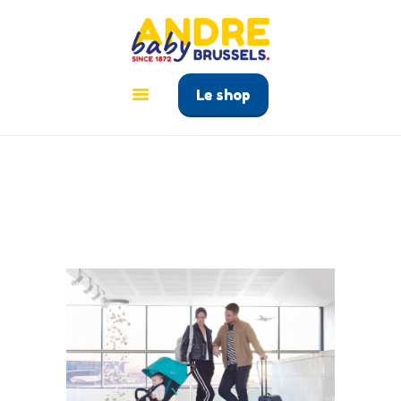
ANDRÉ BABY BRUSSELS
Le tout pour bébé à Bruxelles
Le shop
ACCUEIL
PRODUITS
GUIDE BÉBÉ
CONTACT