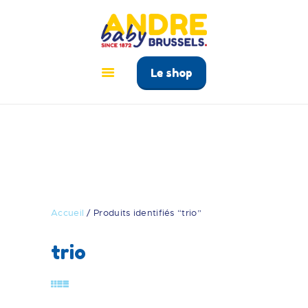
ANDRÉ BABY BRUSSELS
Le tout pour bébé à Bruxelles
Le shop
ACCUEIL
PRODUITS
GUIDE BÉBÉ
CONTACT
Accueil
/ Produits identifiés “trio”
trio