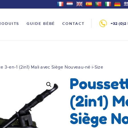
ACCUEIL
PRODUITS
ANDRÉ BABY BRUSSELS
RODUITS
GUIDE BÉBÉ
CONTACT
+32 (0)2 
Le tout pour bébé à Bruxelles
GUIDE BÉBÉ
CONTACT
e 3-en-1 (2in1) Mali avec Siège Nouveau-né i-Size
Pousset
(2in1) M
Siège N