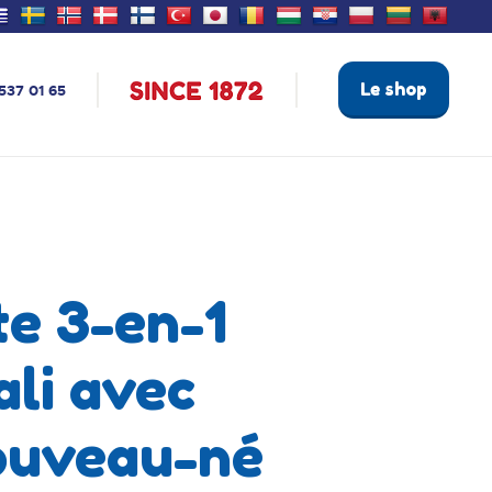
Le shop
537 01 65
te 3-en-1
ali avec
ouveau-né