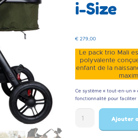
i-Size
€
279,00
Le pack trio Mali e
polyvalente conçu
enfant de la naissa
maxim
Ce système « tout-en-un » 
fonctionnalité pour facilit
quantité
Ajouter a
de
Poussette
3-