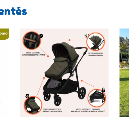
entés
omo !