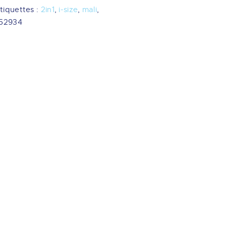
tiquettes :
2in1
,
i-size
,
mali
,
52934