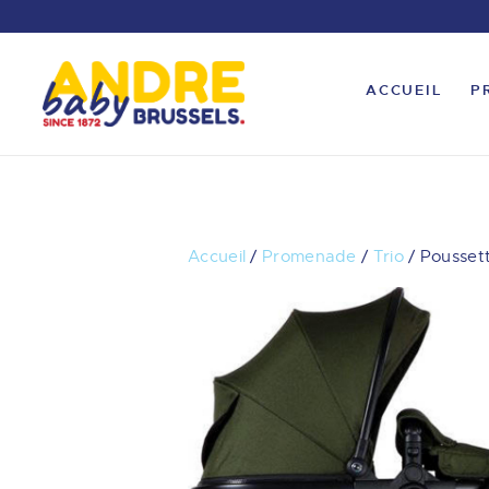
ACCUEIL
P
Accueil
/
Promenade
/
Trio
/ Poussett