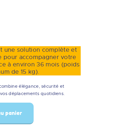
st une solution complète et
e pour accompagner votre
nce à environ 36 mois (poids
um de 15 kg).
combine élégance, sécurité et
er vos déplacements quotidiens.
u panier