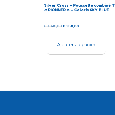
Silver Cross – Poussette combiné T
« PIONNER » – Coloris SKY BLUE
Original
€
950,00
Current
€
1.348,00
price
price
was:
is:
Ajouter au panier
€ 1.348,00.
€ 950,00.