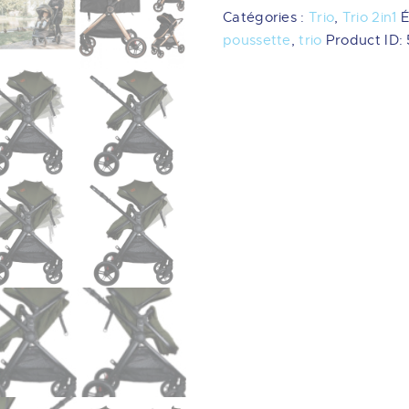
en-
Catégories :
Trio
,
Trio 2in1
É
1
poussette
,
trio
Product ID:
(2in1)
Mali
avec
Siège
Nouveau-
né
i-
Size