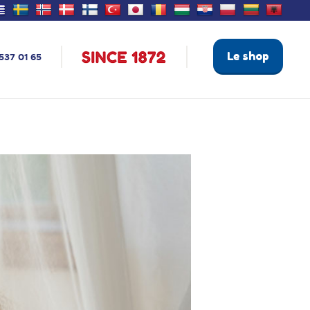
Le shop
537 01 65