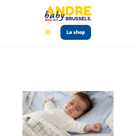
ANDRÉ BABY BRUSSELS
Le tout pour bébé à Bruxelles
Le shop
ACCUEIL
PRODUITS
GUIDE BÉBÉ
CONTACT