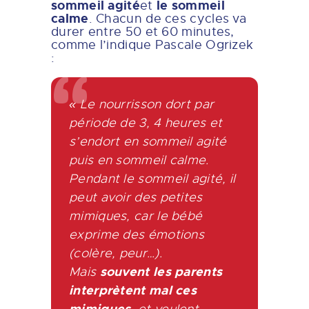
sommeil agité
le sommeil
et
calme
. Chacun de ces cycles va
durer entre 50 et 60 minutes,
comme l’indique Pascale Ogrizek
:
« Le nourrisson dort par
période de 3, 4 heures et
s’endort en sommeil agité
puis en sommeil calme.
Pendant le sommeil agité, il
peut avoir des petites
mimiques, car le bébé
exprime des émotions
(colère, peur…).
souvent les parents
Mais
interprètent mal ces
mimiques
, et veulent