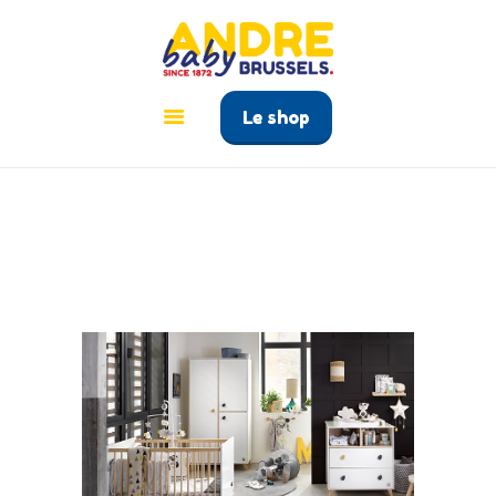
ANDRÉ BABY BRUSSELS
Le tout pour bébé à Bruxelles
Le shop
ACCUEIL
PRODUITS
GUIDE BÉBÉ
CONTACT