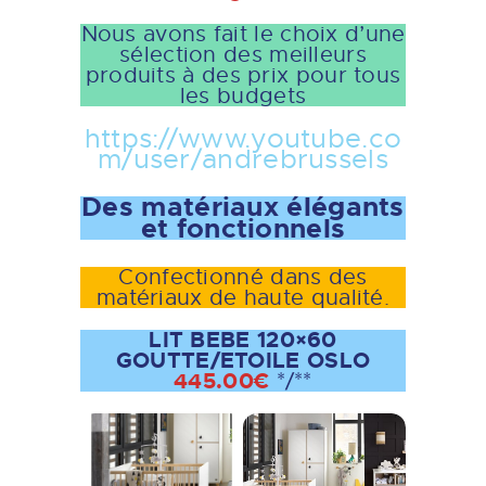
Nous avons fait le choix d’une
sélection des meilleurs
produits à des prix pour tous
les budgets
https://www.youtube.co
m/user/andrebrussels
Des matériaux élégants
et fonctionnels
Confectionné dans des
matériaux de haute qualité.
LIT BEBE 120×60
GOUTTE/ETOILE OSLO
445.00€
*/**