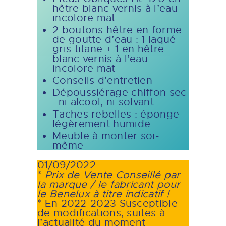
hêtre blanc vernis à l’eau
incolore mat
2 boutons hêtre en forme
de goutte d’eau : 1 laqué
gris titane + 1 en hêtre
blanc vernis à l’eau
incolore mat
Conseils d’entretien
Dépoussiérage chiffon sec
: ni alcool, ni solvant.
Taches rebelles : éponge
légèrement humide.
Meuble à monter soi-
même
01/09/2022
*
Prix de Vente Conseillé par
la marque / le fabricant
pour
le Benelux à titre indicatif !
* En 2022-2023 Susceptible
de modifications, suites à
l’actualité du moment