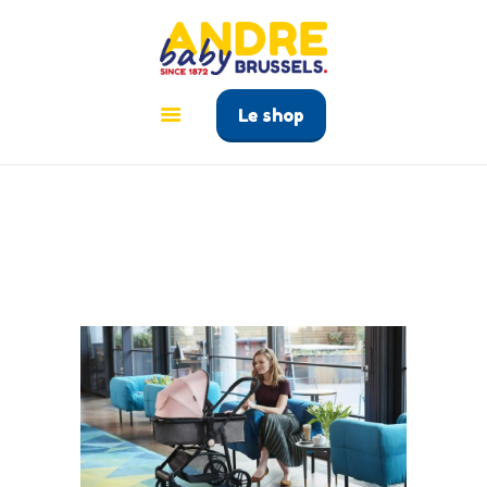
ANDRÉ BABY BRUSSELS
Le tout pour bébé à Bruxelles
Le shop
ACCUEIL
PRODUITS
GUIDE BÉBÉ
CONTACT