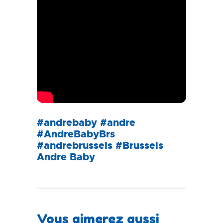
#andrebaby #andre
#AndreBabyBrs
#andrebrussels #Brussels
Andre Baby
Vous aimerez aussi