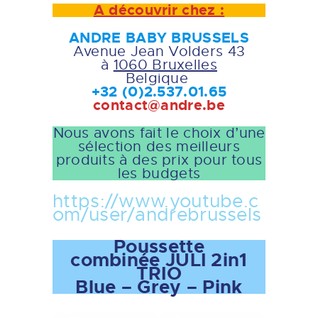
A découvrir chez :
ANDRE BABY BRUSSELS
Avenue Jean Volders 43
à
1060 Bruxelles
Belgique
+32 (0)2.537.01.65
contact@andre.be
Nous avons fait le choix d’une
sélection des meilleurs
produits à des prix pour tous
les budgets
https://www.youtube.c
om/user/andrebrussels
Poussette
combinée JULI 2in1
TRIO
Blue – Grey – Pink