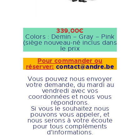
339,00€
Colors : Demin – Gray – Pink
(siège nouveau-né inclus dans
le prix
Pour commander ou
réserver:
contact@andre.be
Vous pouvez nous envoyer
votre demande, du mardi au
vendredi avec vos
coordonnées et nous vous
répondrons.
Si vous le souhaitez nous
pouvons vous appeler, et
nous serons à votre écoute
pour tous compléments
d’informations.