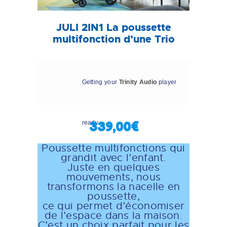
JULI 2IN1 La poussette
multifonction d’une Trio
Getting your
Trinity Audio
player
ready...
339,00€
Poussette multifonctions qui
grandit avec l’enfant.
Juste en quelques
mouvements, nous
transformons la nacelle en
poussette,
ce qui permet d’économiser
de l’espace dans la maison.
C’est un choix parfait pour les