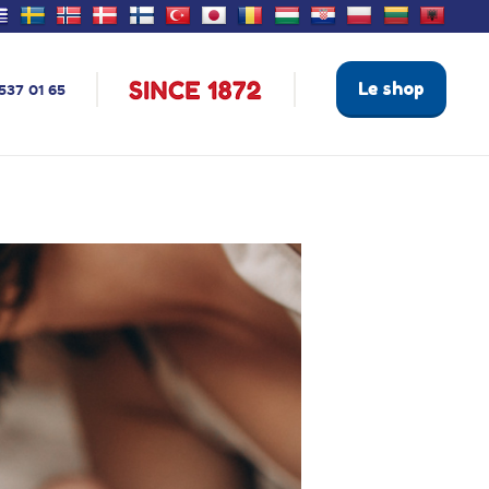
Le shop
537 01 65