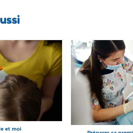
ussi
le et moi
Préparer sa premiè