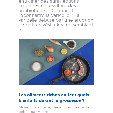
entraîner des surinfections
cutanées nécessitant des
antibiotiques. Comment
reconnaître la varicelle ? La
varicelle débute par une éruption
de petites vésicules, ressemblant
à…
Les aliments riches en fer : quels
bienfaits durant la grossesse ?
Alimentation bébé
,
Généralités
,
Santé de
bébé
par Andre