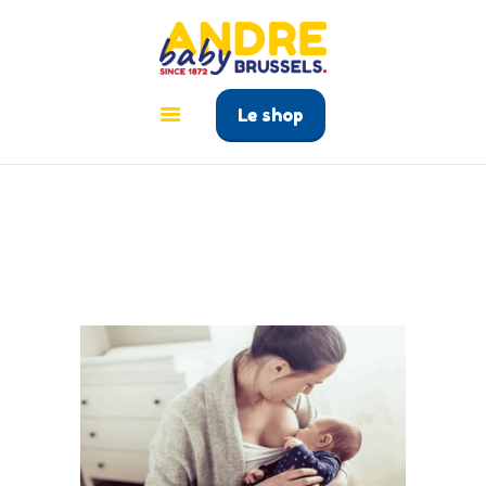
ANDRÉ BABY BRUSSELS
Le tout pour bébé à Bruxelles
Le shop
ACCUEIL
PRODUITS
GUIDE BÉBÉ
CONTACT