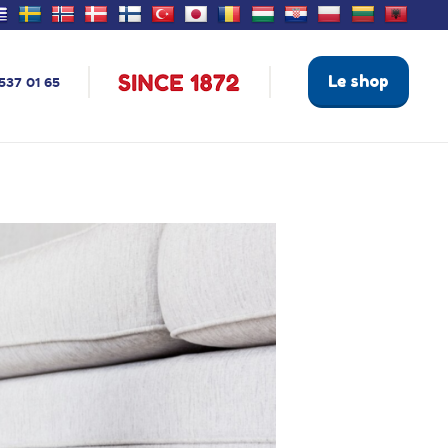
Le shop
537 01 65