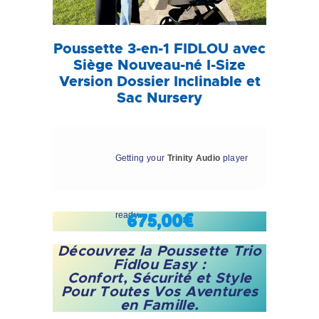
Poussette 3-en-1 FIDLOU avec
Siège Nouveau-né I-Size
Version Dossier Inclinable et
Sac Nursery
Getting your
Trinity Audio
player
ready...
675,00€
Découvrez la Poussette Trio
Fidlou Easy :
Confort, Sécurité et Style
Pour Toutes Vos Aventures
en Famille.