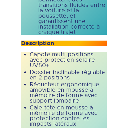
transitions fluides entre
la voiture et la
poussette, et
garantissent une
installation correcte à
chaque trajet.
Description
Capote multi positions
avec protection solaire
UV50+
Dossier inclinable réglable
en 2 positions
Réducteur ergonomique
amovible en mousse à
mémoire de forme avec
support lombaire
Cale-tête en mousse à
mémoire de forme avec
protection contre les
impacts latéraux