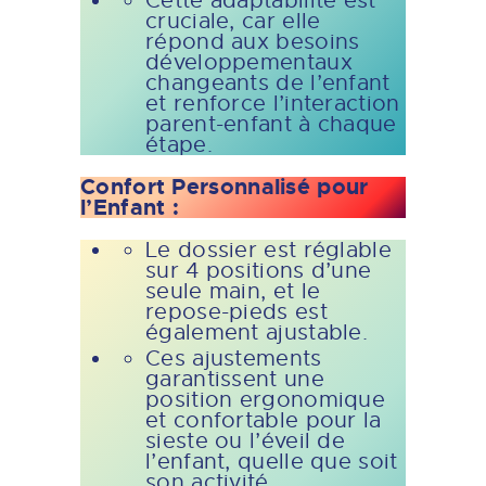
Cette adaptabilité est
cruciale, car elle
répond aux besoins
développementaux
changeants de l’enfant
et renforce l’interaction
parent-enfant à chaque
étape.
Confort Personnalisé pour
l’Enfant :
Le dossier est réglable
sur 4 positions d’une
seule main, et le
repose-pieds est
également ajustable.
Ces ajustements
garantissent une
position ergonomique
et confortable pour la
sieste ou l’éveil de
l’enfant, quelle que soit
son activité.