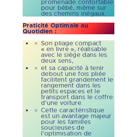
promenade confortable
pour bébé, même sur
des chemins inégaux.
Praticité Optimale au
Quotidien :
Son pliage compact
« en livre », réalisable
avec le siège dans les
deux sens,
et sa capacité à tenir
debout une fois pliée
facilitent grandement le
rangement dans les
petits espaces et le
transport dans le coffre
d’une voiture.
Cette caractéristique
est un avantage majeur
pour les familles
soucieuses de
l’optimisation de