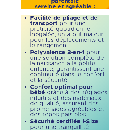
parentale
sereine et agréable :
Facilité de pliage et de
transport
pour une
praticité quotidienne
inégalée, un atout majeur
pour les déplacements et
le rangement.
Polyvalence 3-en-1
pour
une solution complète de
la naissance à la petite
enfance, garantissant une
continuité dans le confort
et la sécurité.
Confort optimal pour
bébé
grâce à des réglages
intuitifs et des matériaux
de qualité, assurant des
promenades agréables et
des repos paisibles.
Sécurité certifiée I-Size
pour une tranquillité