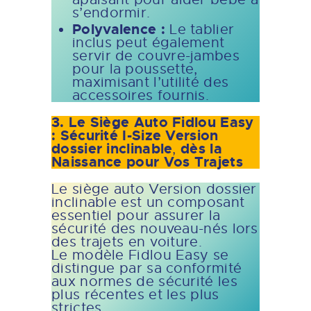
s’endormir.
Polyvalence :
Le tablier
inclus peut également
servir de couvre-jambes
pour la poussette,
maximisant l’utilité des
accessoires fournis.
3. Le Siège Auto Fidlou Easy
: Sécurité I-Size Version
dossier inclinable
dès la
,
Naissance pour Vos Trajets
Le siège auto Version dossier
inclinable est un composant
essentiel pour assurer la
sécurité des nouveau-nés lors
des trajets en voiture.
Le modèle Fidlou Easy se
distingue par sa conformité
aux normes de sécurité les
plus récentes et les plus
strictes.