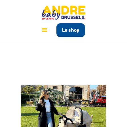
ANDRÉ BABY BRUSSELS
Le tout pour bébé à Bruxelles
Le shop
ACCUEIL
PRODUITS
GUIDE BÉBÉ
CONTACT