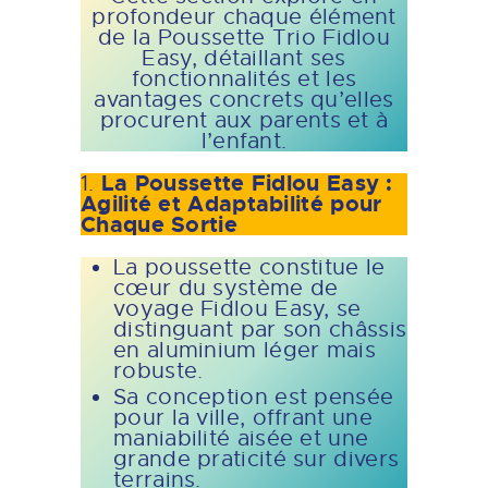
profondeur chaque élément
de la Poussette Trio Fidlou
Easy, détaillant ses
fonctionnalités et les
avantages concrets qu’elles
procurent aux parents et à
l’enfant.
La Poussette Fidlou Easy :
1.
Agilité et Adaptabilité pour
Chaque Sortie
La poussette constitue le
cœur du système de
voyage Fidlou Easy, se
distinguant par son châssis
en aluminium léger mais
robuste.
Sa conception est pensée
pour la ville, offrant une
maniabilité aisée et une
grande praticité sur divers
terrains.