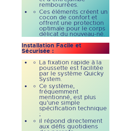
rembourrées.
Ces éléments créent un
cocon de confort et
offrent une protection
optimale pour le corps
délicat du nouveau-né.
Installation Facile et
Sécurisée :
La fixation rapide à la
poussette est facilitée
par le système Quicky
System.
Ce système,
fréquemment
mentionné, est plus
qu’une simple
spécification technique
;
il répond directement
aux défis quotidiens