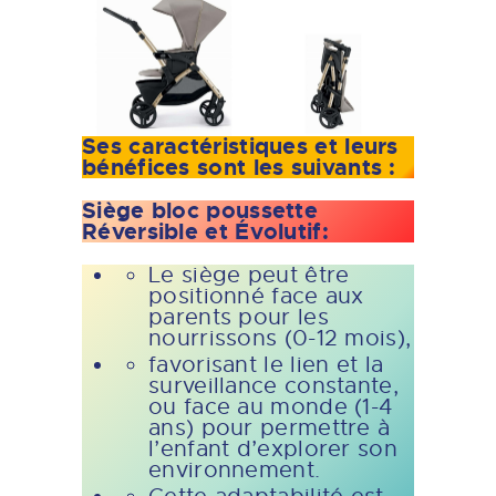
Ses caractéristiques et leurs
bénéfices sont les suivants :
Siège bloc poussette
Réversible et Évolutif
:
Le siège peut être
positionné face aux
parents pour les
nourrissons (0-12 mois),
favorisant le lien et la
surveillance constante,
ou face au monde (1-4
ans) pour permettre à
l’enfant d’explorer son
environnement.