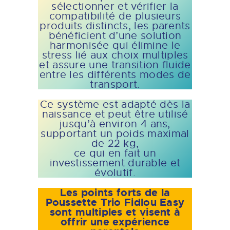
sélectionner et vérifier la
compatibilité de plusieurs
produits distincts, les parents
bénéficient d’une solution
harmonisée qui élimine le
stress lié aux choix multiples
et assure une transition fluide
entre les différents modes de
transport.
Ce système est adapté dès la
naissance et peut être utilisé
jusqu’à environ 4 ans,
supportant un poids maximal
de 22 kg,
ce qui en fait un
investissement durable et
évolutif.
Les points forts de la
Poussette Trio Fidlou Easy
sont multiples et visent à
offrir une expérience