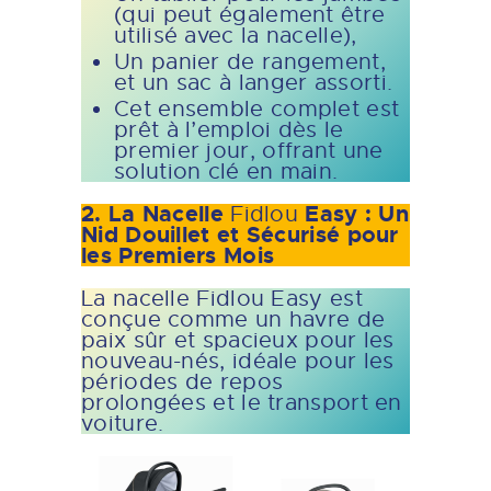
(qui peut également être
utilisé avec la nacelle),
Un panier de rangement,
et un sac à langer assorti.
Cet ensemble complet est
prêt à l’emploi dès le
premier jour, offrant une
solution clé en main.
2. La Nacelle
Easy : Un
Fidlou
Nid Douillet et Sécurisé pour
les Premiers Mois
La nacelle Fidlou Easy est
conçue comme un havre de
paix sûr et spacieux pour les
nouveau-nés, idéale pour les
périodes de repos
prolongées et le transport en
voiture.