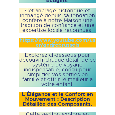
budgets
.
Cet ancrage historique et
inchangé depuis sa fondation
confère à notre Maison une
tradition de confiance et une
expertise locale reconnues.
https://www.youtube.com/us
er/andrebrussels
Explorez ci-dessous pour
découvrir chaque détail de ce
système de voyage
indispensable, conçu pour
simplifier vos sorties en
famille et offrir le meilleur à
votre enfant.
L’Élégance et le Confort en
Mouvement : Description
Détaillée des Composants.
Cette section explore en