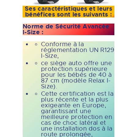
Ses caractéristiques et leurs
bénéfices sont les suivants :
Norme de Sécurité Avancée
I-Size :
Conforme à la
réglementation UN R129
I-Size,
ce siège auto offre une
protection supérieure
pour les bébés de 40 à
87 cm (modèle Relax I-
Size).
Cette certification est la
plus récente et la plus
exigeante en Europe,
garantissant une
meilleure protection en
cas de choc latéral et
une installation dos à la
route prolongée,