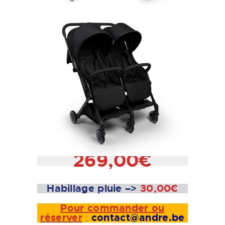
269,00€
Habillage pluie –>
30,00€
Pour commander ou
réserver
contact@andre.be
: