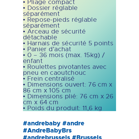
• Pliage compact
• Dossier réglable
séparément
• Repose-pieds réglable
séparément
• Arceau de sécurité
détachable
• Harnais de sécurité 5 points
• Panier d’achat
• 0 – 36 mois (max. 15kg) /
enfant
• Roulettes pivotantes avec
pneu en caoutchouc
• Frein centralisé
• Dimensions ouvert: 76 cm x
86 cm x 105 cm
• Dimensions plié: 76 cm x 26
cm x 64 cm
• Poids du produit: 11,6 kg
#andrebaby #andre
#AndreBabyBrs
#andrebrussels #Brussels