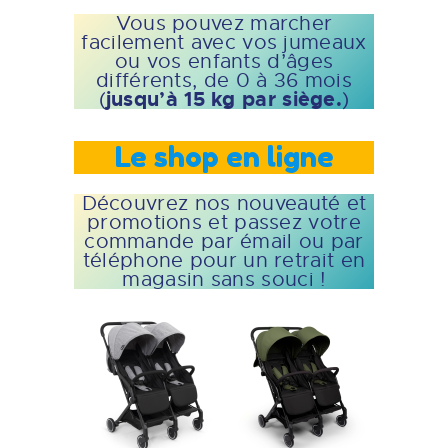
Vous pouvez marcher
facilement avec vos jumeaux
ou vos enfants d’âges
différents, de 0 à 36 mois
jusqu’à 15 kg par siège.
(
)
Le shop en ligne
Découvrez nos nouveauté et
promotions et passez votre
commande par émail ou par
téléphone pour un retrait en
magasin sans souci !