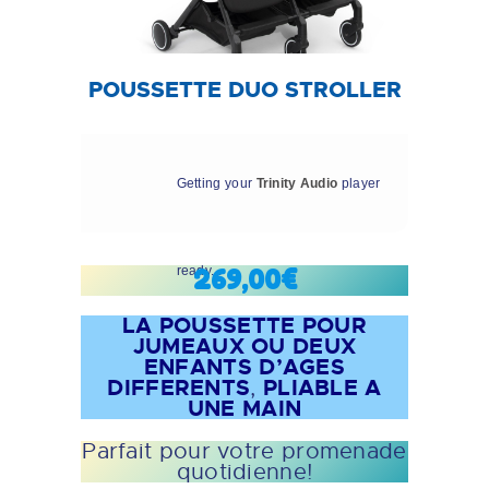
POUSSETTE DUO STROLLER
Getting your
Trinity Audio
player
ready...
269,00€
LA POUSSETTE POUR
JUMEAUX OU DEUX
ENFANTS D’AGES
DIFFERENTS
PLIABLE A
,
UNE MAIN
Parfait pour votre promenade
quotidienne!