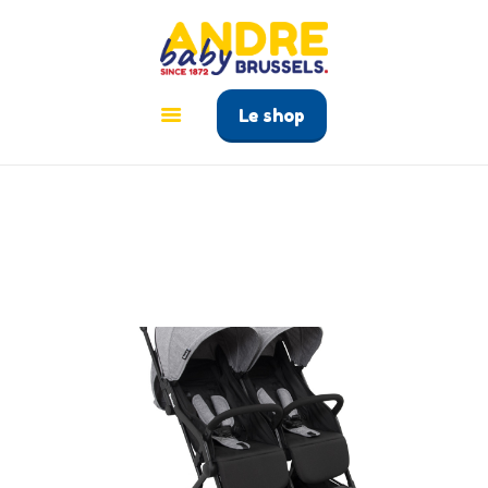
ANDRÉ BABY BRUSSELS
Le tout pour bébé à Bruxelles
Le shop
ACCUEIL
PRODUITS
GUIDE BÉBÉ
CONTACT