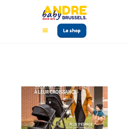
ANDRÉ BABY BRUSSELS
Le tout pour bébé à Bruxelles
Le shop
ACCUEIL
PRODUITS
GUIDE BÉBÉ
CONTACT