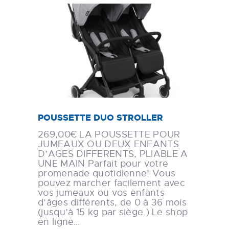
POUSSETTE DUO STROLLER
269,00€ LA POUSSETTE POUR
JUMEAUX OU DEUX ENFANTS
D’AGES DIFFERENTS, PLIABLE A
UNE MAIN Parfait pour votre
promenade quotidienne! Vous
pouvez marcher facilement avec
vos jumeaux ou vos enfants
d’âges différents, de 0 à 36 mois
(jusqu’à 15 kg par siège.) Le shop
en ligne…