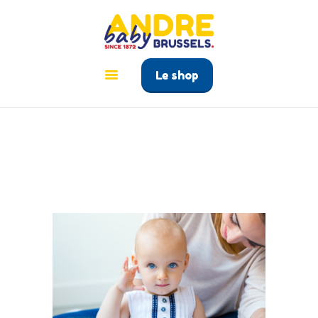
ANDRÉ BABY BRUSSELS
Le tout pour bébé à Bruxelles
Le shop
ACCUEIL
PRODUITS
GUIDE BÉBÉ
CONTACT