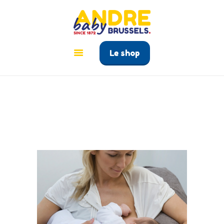
ANDRÉ BABY BRUSSELS
Le tout pour bébé à Bruxelles
Le shop
ACCUEIL
PRODUITS
GUIDE BÉBÉ
CONTACT