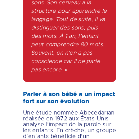
sons. Son cerveau a la
structure pour apprendre le
langage. Tout de suite, il va
distinguer des sons, puis
des mots. À 1 an, l’enfant
peut comprendre 80 mots.
Souvent, on n’en a pas
conscience car il ne parle
pas encore
. »
Parler à son bébé a un impact
fort sur son évolution
Une étude nommée Abecedarian
réalisée en 1972 aux États-Unis
analyse l’impact de la parole sur
les enfants. En crèche, un groupe
d’enfants bénéficie d’un