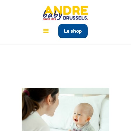
ANDRÉ BABY BRUSSELS
Le tout pour bébé à Bruxelles
Le shop
ACCUEIL
PRODUITS
GUIDE BÉBÉ
CONTACT