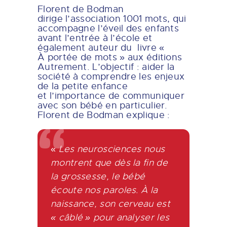
Florent de Bodman
dirige l’association 1001 mots, qui
accompagne l’éveil des enfants
avant l’entrée à l’école et
également auteur du livre «
À portée de mots » aux éditions
Autrement. L’objectif : aider la
société à comprendre les enjeux
de la petite enfance
et l’importance de communiquer
avec son bébé en particulier.
Florent de Bodman explique :
«
Les neurosciences nous
montrent que dès la fin de
la grossesse, le bébé
écoute nos paroles. À la
naissance, son cerveau est
« câblé » pour analyser les