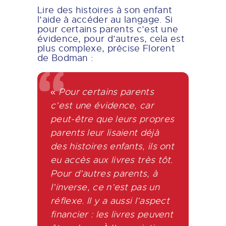
Lire des histoires à son enfant
l’aide à accéder au langage. Si
pour certains parents c’est une
évidence, pour d’autres, cela est
plus complexe, précise Florent
de Bodman :
«
Pour certains parents
c’est une évidence, car
peut-être que leurs propres
parents leur lisaient déjà
des histoires enfants, ils ont
eu accès aux livres très tôt.
Pour d’autres parents, à
l’inverse, ce n’est pas un
réflexe. Il y a aussi l’aspect
financier : les livres peuvent