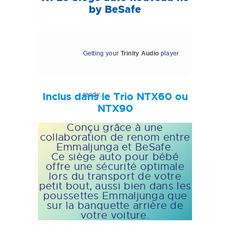
by BeSafe
Getting your
Trinity Audio
player
Inclus dans le Trio NTX60 ou
ready...
NTX90
Conçu grâce à une
collaboration de renom entre
Emmaljunga et BeSafe.
Ce siège auto pour bébé
offre une sécurité optimale
lors du transport de votre
petit bout, aussi bien dans les
poussettes Emmaljunga que
sur la banquette arrière de
votre voiture.