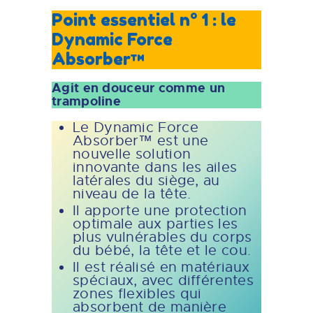
Point essentiel n° 1 : le
Dynamic Force
Absorber™
Agit en douceur comme un
trampoline
Le Dynamic Force
Absorber™ est une
nouvelle solution
innovante dans les ailes
latérales du siège, au
niveau de la tête.
Il apporte une protection
optimale aux parties les
plus vulnérables du corps
du bébé, la tête et le cou.
Il est réalisé en matériaux
spéciaux, avec différentes
zones flexibles qui
absorbent de manière