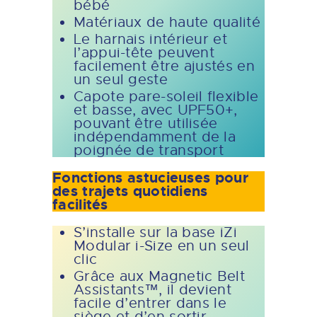
bébé
Matériaux de haute qualité
Le harnais intérieur et
l’appui-tête peuvent
facilement être ajustés en
un seul geste
Capote pare-soleil flexible
et basse, avec UPF50+,
pouvant être utilisée
indépendamment de la
poignée de transport
Fonctions astucieuses pour
des trajets quotidiens
facilités
S’installe sur la base iZi
Modular i-Size en un seul
clic
Grâce aux Magnetic Belt
Assistants™, il devient
facile d’entrer dans le
siège et d’en sortir