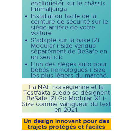
encliqueter sur le châssis
Emmaljunga
Installation facile de la
ceinture de sécurité sur le
siège arrière de votre
voiture
S’adapte sur la base iZi
Modular i-Size vendue
séparément de BeSafe en
un seul clic
L’un des sièges auto pour
bébés homologués i-Size
les plus légers du marché.
La NAF norvégienne et la
Testfakta suédoise désignent
BeSafe iZi Go Modular X1 i-
Size comme vainqueur du test
en 2021.
Un design innovant pour des
trajets protégés et faciles