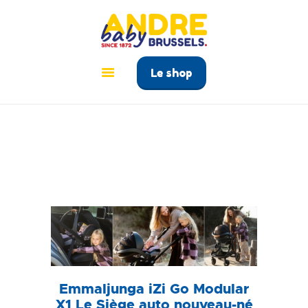
ANDRÉ BABY BRUSSELS
Le tout pour bébé à Bruxelles
Le shop
ACCUEIL
PRODUITS
GUIDE BÉBÉ
CONTACT
Emmaljunga iZi Go Modular
X1 Le Siège auto nouveau-né