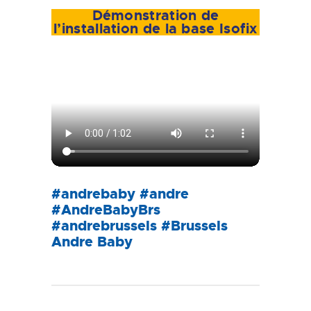
Démonstration de
l’installation de la base Isofix
#andrebaby #andre
#AndreBabyBrs
#andrebrussels #Brussels
Andre Baby