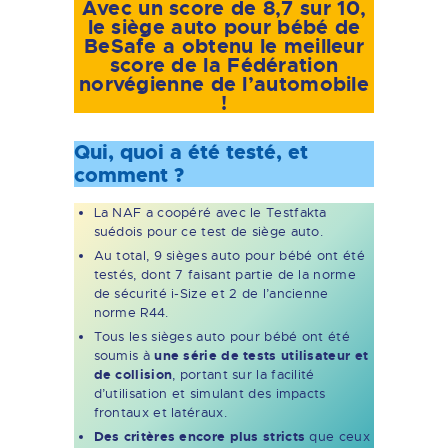
Avec un score de 8,7 sur 10,
le siège auto pour bébé de
BeSafe a obtenu le meilleur
score de la Fédération
norvégienne de l’automobile
!
Qui, quoi a été testé, et
comment ?
La NAF a coopéré avec le Testfakta
suédois pour ce test de siège auto.
Au total, 9 sièges auto pour bébé ont été
testés, dont 7 faisant partie de la norme
de sécurité i-Size et 2 de l’ancienne
norme R44.
Tous les sièges auto pour bébé ont été
soumis à
une série de tests utilisateur et
de collision
, portant sur la facilité
d’utilisation et simulant des impacts
frontaux et latéraux.
Des critères encore plus stricts
que ceux