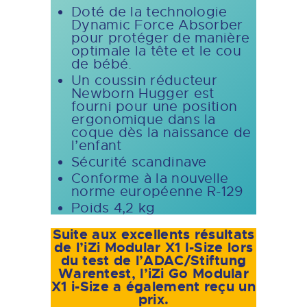
Doté de la technologie
Dynamic Force Absorber
pour protéger de manière
optimale la tête et le cou
de bébé.
Un coussin réducteur
Newborn Hugger est
fourni pour une position
ergonomique dans la
coque dès la naissance de
l’enfant
Sécurité scandinave
Conforme à la nouvelle
norme européenne R-129
Poids 4,2 kg
Suite aux excellents résultats
de l’iZi Modular X1 I-Size lors
du test de l’ADAC/Stiftung
Warentest, l’iZi Go Modular
X1 i-Size a également reçu un
prix.