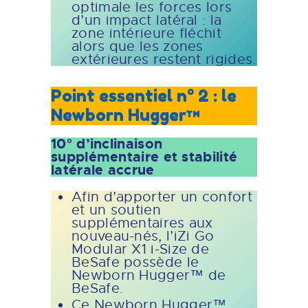
optimale les forces lors
d’un impact latéral : la
zone intérieure fléchit
alors que les zones
extérieures restent rigides.
Point essentiel n° 2 : le
Newborn Hugger™
10° d’inclinaison
supplémentaire et stabilité
latérale accrue
Afin d’apporter un confort
et un soutien
supplémentaires aux
nouveau-nés, l’iZi Go
Modular X1 i-Size de
BeSafe possède le
Newborn Hugger™ de
BeSafe.
Ce Newborn Hugger™