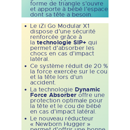
forme de triangle s’ouvre
et apporte à bébé l’espace
dont sa tête a besoin.
Le iZi Go Modular X1
dispose d’une sécurité
renforcée grâce à
technologie SIP+
la
qui
permet d’absorber les
chocs en cas d’impact
latéral.
Ce système réduit de 20 %
la force exercée sur le cou
et la tête lors d’un
accident.
Dynamic
La technologie
Force Absorber
offre une
protection optimale pour
la tête et le cou de bébé
en cas d’impact latéral.
Le nouveau réducteur
« Newborn Hugger »
permet d’offrir une bonne