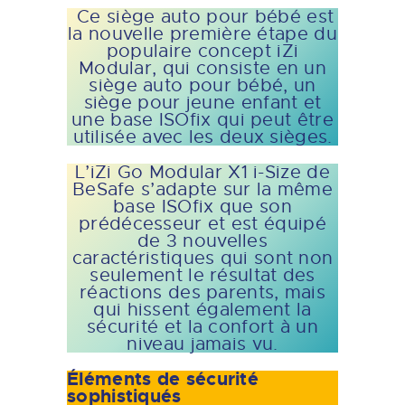
Ce siège auto pour bébé est
la nouvelle première étape du
populaire concept iZi
Modular, qui consiste en un
siège auto pour bébé, un
siège pour jeune enfant et
une base ISOfix qui peut être
utilisée avec les deux sièges.
L’iZi Go Modular X1 i-Size de
BeSafe s’adapte sur la même
base ISOfix que son
prédécesseur et est équipé
de 3 nouvelles
caractéristiques qui sont non
seulement le résultat des
réactions des parents, mais
qui hissent également la
sécurité et la confort à un
niveau jamais vu.
Éléments de sécurité
sophistiqués