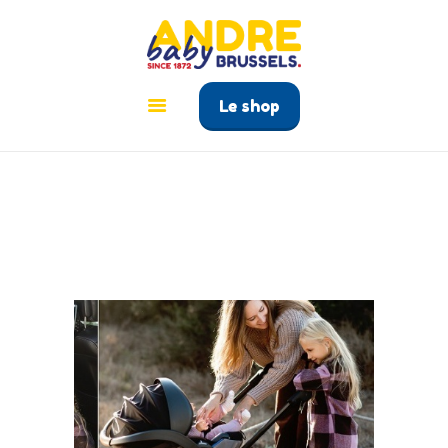
ANDRÉ BABY BRUSSELS
Le tout pour bébé à Bruxelles
Le shop
ACCUEIL
PRODUITS
GUIDE BÉBÉ
CONTACT