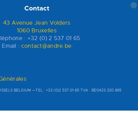
Contact
43 Avenue Jean Volders
1060 Bruxelles
léphone : +32 (0) 2 537 01 65
Email :
contact@andre.be
 Générales
SSELS BELGIUM —TEL : +32 (0)2 537.01.65 TVA : BE0423.320.965