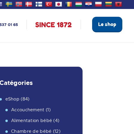
Le shop
537 01 65
Catégories
eShop
(84)
Accouchement
(1)
Alimentation bébé
(4)
Chambre de bébé
(12)