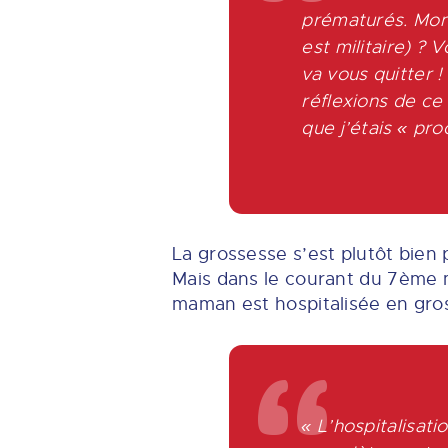
prématurés. Mon 
est militaire) ? V
va vous quitter !
réflexions de ce
que j’étais
« pro
La grossesse s’est plutôt bien
Mais dans le courant du 7ème m
maman est hospitalisée en gro
« L’hospitalisati