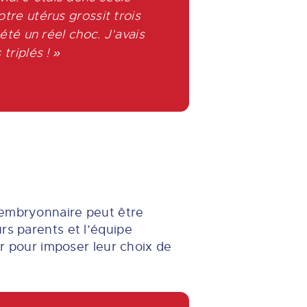
tre utérus grossit trois
été un réel choc. J’avais
triplés ! »
 embryonnaire peut être
rs parents et l’équipe
er pour imposer leur choix de