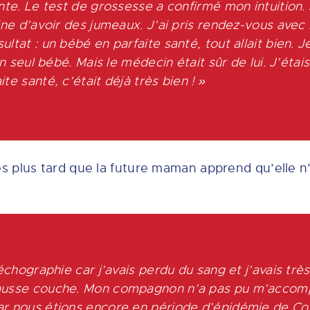
nte. Le test de grossesse a confirmé mon intuition. 
aine d’avoir des jumeaux. J’ai pris rendez-vous avec
ltat : un bébé en parfaite santé, tout allait bien. J
’un seul bébé. Mais le médecin était sûr de lui. J’éta
te santé, c’était déjà très bien ! »
 plus tard que la future maman apprend qu’elle n’
 échographie car j’avais perdu du sang et j’avais très
ausse couche. Mon compagnon n’a pas pu m’accompa
r nous étions encore en période d’épidémie de Cov