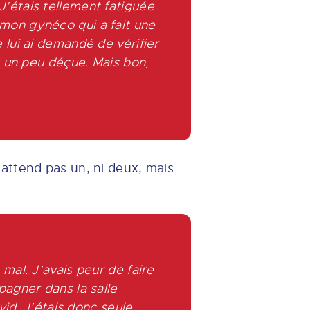
J’étais tellement fatiguée
 mon gynéco qui a fait une
e lui ai demandé de vérifier
is un peu déçue. Mais bon,
attend pas un, ni deux, mais
 mal. J’avais peur de faire
gner dans la salle
id. J’étais donc seule