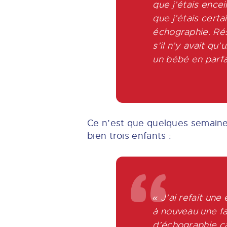
que j’étais encei
que j’étais cert
échographie. Résu
s’il n’y avait qu
un bébé en parfai
Ce n’est que quelques semaines
bien trois enfants :
« J’ai refait une
à nouveau une f
d’échographie ca