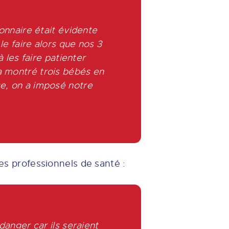
onnaire était évidente
le faire alors que nos 3
 les faire patienter
a montré trois bébés en
ce,
on a imposé notre
des professionnels de santé :
danger car ils seraient