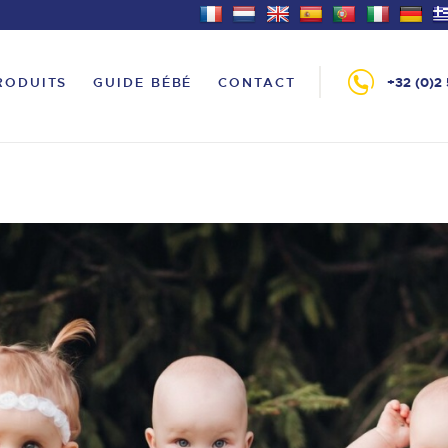
ACCUEIL
PRODUITS
ANDRÉ BABY BRUSSELS
RODUITS
GUIDE BÉBÉ
CONTACT
+32 (0)2 
Le tout pour bébé à Bruxelles
GUIDE BÉBÉ
CONTACT