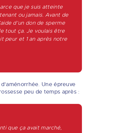
arce que je suis atteinte
tenant ou jamais. Avant de
 l’aide d’un don de sperme
de tout ça. Je voulais être
ait peur et 1 an après notre
ine d’aménorrhée. Une épreuve
grossesse peu de temps après :
nti que ça avait marché,