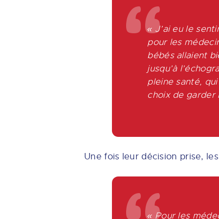
« J’ai eu le sen
pour les médeci
bébés allaient bi
jusqu’à l’échog
pleine santé,
qui
choix de garder l
Une fois leur décision prise, l
« Pour les médec