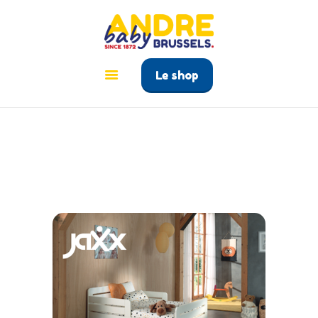
ANDRÉ BABY BRUSSELS
Le tout pour bébé à Bruxelles
Le shop
ACCUEIL
PRODUITS
GUIDE BÉBÉ
CONTACT