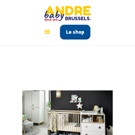
ANDRÉ BABY BRUSSELS
Le tout pour bébé à Bruxelles
Le shop
ACCUEIL
PRODUITS
GUIDE BÉBÉ
CONTACT