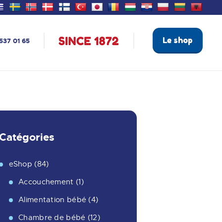
Le shop
537 01 65
Catégories
eShop
(84)
Accouchement
(1)
Alimentation bébé
(4)
Chambre de bébé
(12)