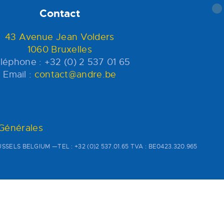
Contact
43 Avenue Jean Volders
1060 Bruxelles
léphone : +32 (0) 2 537 01 65
Email :
contact@andre.be
 Générales
SSELS BELGIUM —TEL : +32 (0)2 537.01.65 TVA : BE0423.320.965