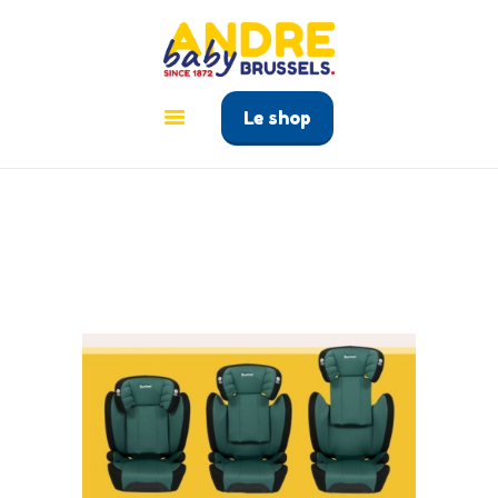
ANDRÉ BABY BRUSSELS
Le tout pour bébé à Bruxelles
Le shop
ACCUEIL
PRODUITS
GUIDE BÉBÉ
CONTACT